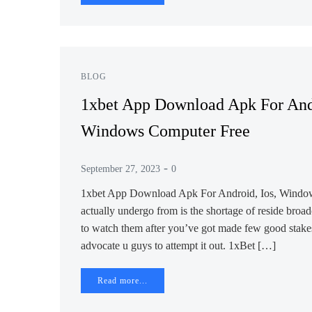
BLOG
1xbet App Download Apk For Andr
Windows Computer Free
-
September 27, 2023
0
1xbet App Download Apk For Android, Ios, Windo
actually undergo from is the shortage of reside broadca
to watch them after you’ve got made few good stakes
advocate u guys to attempt it out. 1xBet […]
Read more...