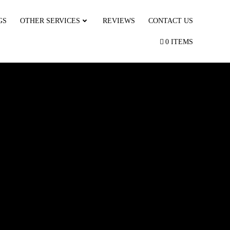
GS
OTHER SERVICES
REVIEWS
CONTACT US
0 ITEMS