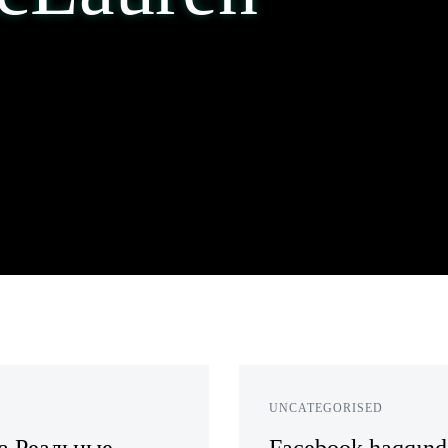
UNCATEGORISED