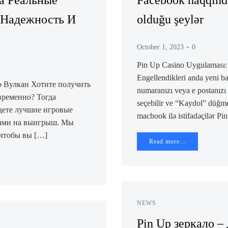
а Реальные
Facebook haqqında
 Надежность И
olduğu şeylər
-
October 1, 2023
0
Pin Up Casino Uygulaması: 
Engellendikleri anda yeni ba
о Вулкан Хотите получить
numaranızı veya e postanızı k
временно? Тогда
seçebilir ve “Kaydol” düğm
дете лучшие игровые
macbook ilə istifadəçilər P
сами на выигрыш. Мы
 чтобы вы […]
Read more...
NEWS
Pin Up зеркало 