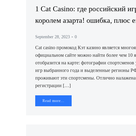
1 Cat Casino: где российский и
королем азарта! ошибка, плюс е
-
September 28, 2023
0
Cat casino промокод Кэт казино является много
официальном сайте можно найти более чем 10 я
отобразится на карте: фотографии спортсмено
игр выбранного года и выделенные регионы РФ
проживают эти спортсмены. Отлично налажена
регистрации […]
Read more...